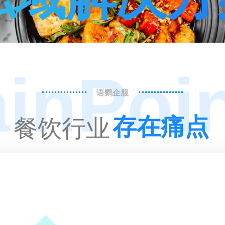
语鹦企服
餐饮行业
存在痛点