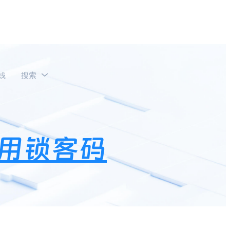
钱
搜索
？
用锁客码