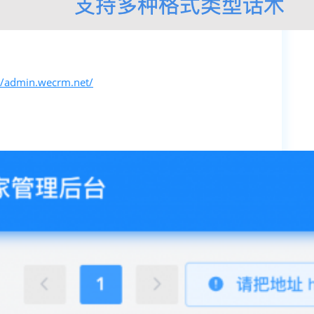
//admin.wecrm.net/