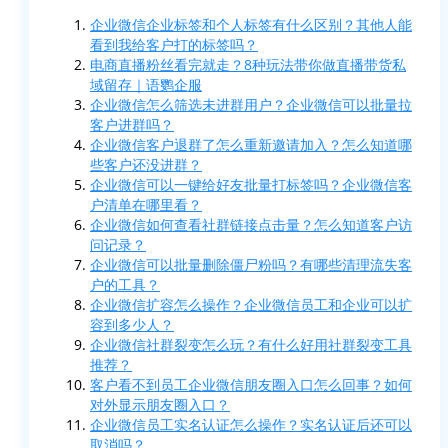
企业微信企业标签和个人标签有什么区别？其他人能
看到我给客户打的标签吗？
电商直播粉丝看完就走？8种玩法带你做直播带货私
域留存｜语鹦企服
企业微信怎么筛选未进群用户？企业微信可以批量拉
客户进群吗？
企业微信客户退群了怎么重新邀请加入？怎么知道哪
些客户还没进群？
企业微信可以一键给好友批量打标签吗？企业微信客
户清单在哪里看？
企业微信如何查看社群链接点击量？怎么知道客户访
问记录？
企业微信可以批量删除僵尸粉吗？有哪些清理流失客
户的工具？
企业微信扩容怎么操作？企业微信员工和企业可以扩
容到多少人？
企业微信社群裂变怎么玩？有什么好用社群裂变工具
推荐？
客户看不到员工企业微信朋友圈入口怎么回事？如何
对外显示朋友圈入口？
企业微信员工实名认证怎么操作？实名认证后还可以
取消吗？