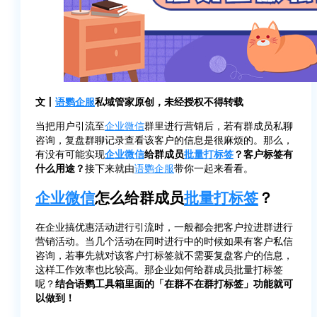
文丨
语鹦企服
私域管家原创，未经授权不得转载
当把用户引流至
企业微信
群里进行营销后，若有群成员私聊
咨询，复盘群聊记录查看该客户的信息是很麻烦的。那么，
有没有可能实现
企业微信
给群成员
批量打标签
？客户标签有
什么用途？
接下来就由
语鹦企服
带你一起来看看。
企业微信
怎么给群成员
批量打标签
？
在企业搞优惠活动进行引流时，一般都会把客户拉进群进行
营销活动。当几个活动在同时进行中的时候如果有客户私信
咨询，若事先就对该客户打标签就不需要复盘客户的信息，
这样工作效率也比较高。那企业如何给群成员批量打标签
呢？
结合语鹦工具箱里面的「在群不在群打标签」功能就可
以做到！