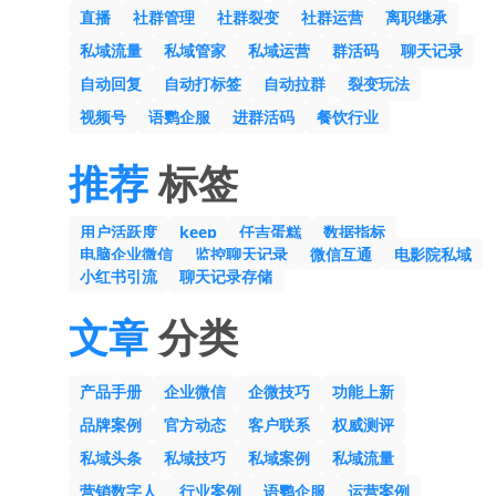
直播
社群管理
社群裂变
社群运营
离职继承
私域流量
私域管家
私域运营
群活码
聊天记录
自动回复
自动打标签
自动拉群
裂变玩法
视频号
语鹦企服
进群活码
餐饮行业
推荐
标签
用户活跃度
keep
仟吉蛋糕
数据指标
电脑企业微信
监控聊天记录
微信互通
电影院私域
小红书引流
聊天记录存储
文章
分类
产品手册
企业微信
企微技巧
功能上新
品牌案例
官方动态
客户联系
权威测评
私域头条
私域技巧
私域案例
私域流量
营销数字人
行业案例
语鹦企服
运营案例