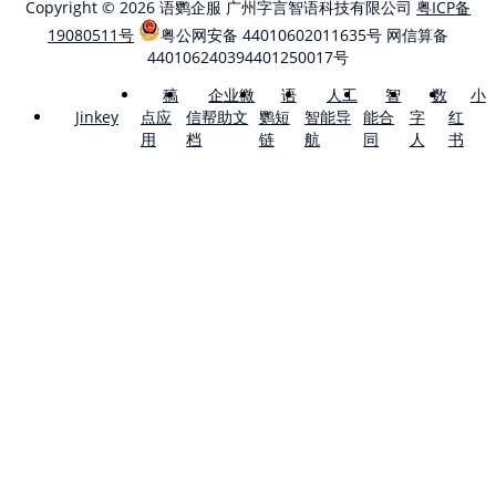
Copyright © 2026 语鹦企服 广州字言智语科技有限公司
粤ICP备
19080511号
粤公网安备 44010602011635号
网信算备
440106240394401250017号
稿
企业微
语
人工
智
数
小
点应
信帮助文
鹦短
智能导
能合
字
红
Jinkey
用
档
链
航
同
人
书