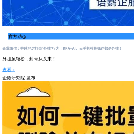
官方动态
企业微信：持续严厉打击“外挂”行为！RPA+AI、云手机模拟操作都是外挂！
外挂虽轻松，封号从头来！
查看 »
企微研究院-发布