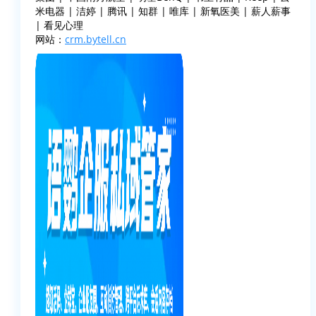
米电器 | 洁婷 | 腾讯 | 知群 | 唯库 | 新氧医美 | 薪人薪事
| 看见心理
网站：
crm.bytell.cn