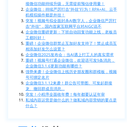
接微信功能持续升级，无需提前预估使用量！
企业微信：持续严厉打击“外挂”行为！RPA+AI、云手
机模拟操作都是外挂！
突发！视频号拟全面封杀AI数字人，企业微信严厉打
击"外挂"，国内首家互联网平台对AIGC说不
企业微信重磅更新：下班自动回复功能上线，老板员
工都叫好！
重磅！企业微信群禁止互加好友支持了！禁止成员互
相添加好友怎么设置？
企业微信2025发布会：当AI遇上打工人的真实需求
重磅！视频号打通企业微信，欢迎语可发9条消息，
企业微信3.1.6更新功能有哪些？
强势来袭！企业微信上线历史朋友圈和群模板，视频
号可绑定名片
企业微信3.1.12来袭！群公告可带图、可发起群接
龙、撤回群成员消息...
突发！小程序全面收年费！每年都要认证年审
私域内容运营是做什么的？做私域内容营销的要点是
什么？