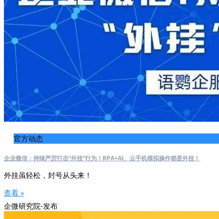
官方动态
企业微信：持续严厉打击“外挂”行为！RPA+AI、云手机模拟操作都是外挂！
外挂虽轻松，封号从头来！
查看 »
企微研究院-发布