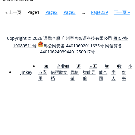
« 上一页
Page
1
Page
2
Page
3
…
Page
239
下一页 »
Copyright © 2026 语鹦企服 广州字言智语科技有限公司
粤ICP备
19080511号
粤公网安备 44010602011635号
网信算备
440106240394401250017号
稿
企业微
语
人工
智
数
小
点应
信帮助文
鹦短
智能导
能合
字
红
Jinkey
用
档
链
航
同
人
书