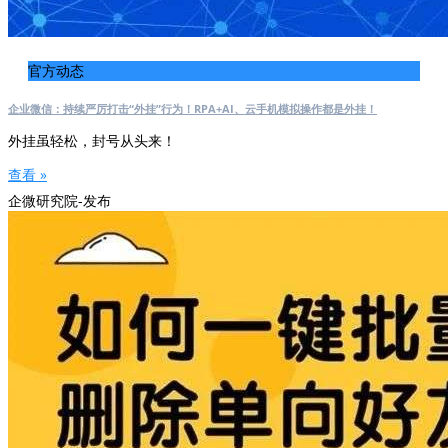
官方动态
企业微信：持续严厉打击“外挂”行为！RPA+AI、云手机模拟操作都是外挂！
外挂虽轻松，封号从头来！
查看 »
企微研究院-发布