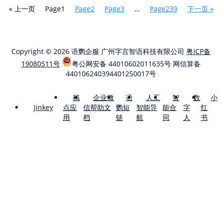
« 上一页
Page
1
Page
2
Page
3
…
Page
239
下一页 »
Copyright © 2026 语鹦企服 广州字言智语科技有限公司
粤ICP备
19080511号
粤公网安备 44010602011635号
网信算备
440106240394401250017号
稿
企业微
语
人工
智
数
小
点应
信帮助文
鹦短
智能导
能合
字
红
Jinkey
用
档
链
航
同
人
书