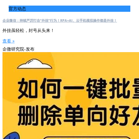
官方动态
企业微信：持续严厉打击“外挂”行为！RPA+AI、云手机模拟操作都是外挂！
外挂虽轻松，封号从头来！
查看 »
企微研究院-发布