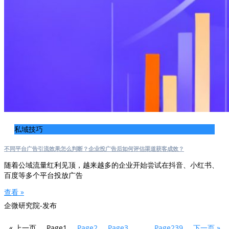
私域技巧
不同平台广告引流效果怎么判断？企业投广告后如何评估渠道获客成效？
随着公域流量红利见顶，越来越多的企业开始尝试在抖音、小红书、
百度等多个平台投放广告
查看 »
企微研究院-发布
« 上一页
Page
1
Page
2
Page
3
…
Page
239
下一页 »