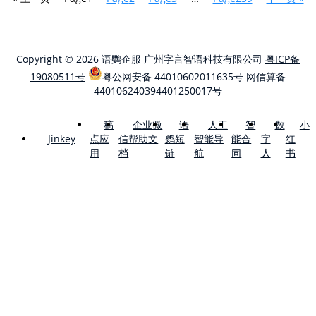
Copyright © 2026 语鹦企服 广州字言智语科技有限公司
粤ICP备
19080511号
粤公网安备 44010602011635号
网信算备
440106240394401250017号
稿
企业微
语
人工
智
数
小
点应
信帮助文
鹦短
智能导
能合
字
红
Jinkey
用
档
链
航
同
人
书