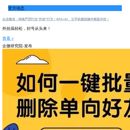
官方动态
企业微信：持续严厉打击“外挂”行为！RPA+AI、云手机模拟操作都是外挂！
外挂虽轻松，封号从头来！
查看 »
企微研究院-发布