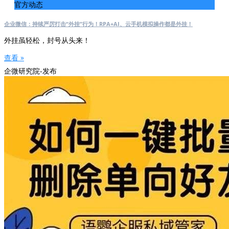
官方动态
企业微信：持续严厉打击“外挂”行为！RPA+AI、云手机模拟操作都是外挂！
外挂虽轻松，封号从头来！
查看 »
企微研究院-发布