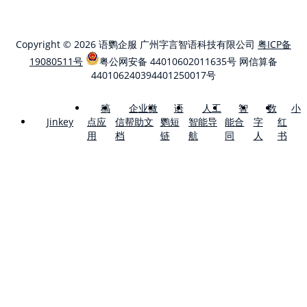
Copyright © 2026 语鹦企服 广州字言智语科技有限公司
粤ICP备
19080511号
粤公网安备 44010602011635号
网信算备
440106240394401250017号
稿
企业微
语
人工
智
数
小
点应
信帮助文
鹦短
智能导
能合
字
红
Jinkey
用
档
链
航
同
人
书