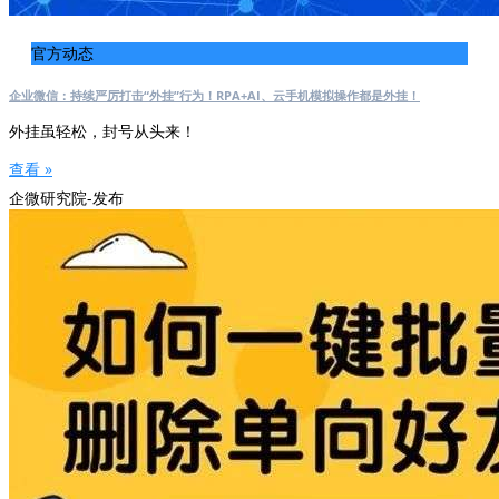
官方动态
企业微信：持续严厉打击“外挂”行为！RPA+AI、云手机模拟操作都是外挂！
外挂虽轻松，封号从头来！
查看 »
企微研究院-发布