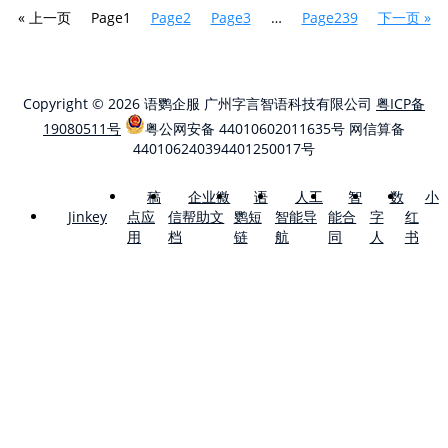
« 上一页
Page
1
Page
2
Page
3
…
Page
239
下一页 »
Copyright © 2026 语鹦企服 广州字言智语科技有限公司
粤ICP备
19080511号
粤公网安备 44010602011635号
网信算备
440106240394401250017号
稿
企业微
语
人工
智
数
小
点应
信帮助文
鹦短
智能导
能合
字
红
Jinkey
用
档
链
航
同
人
书