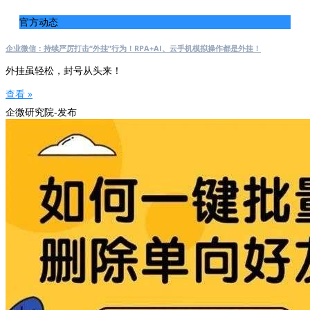
官方动态
企业微信：持续严厉打击“外挂”行为！RPA+AI、云手机模拟操作都是外挂！
外挂虽轻松，封号从头来！
查看 »
企微研究院-发布