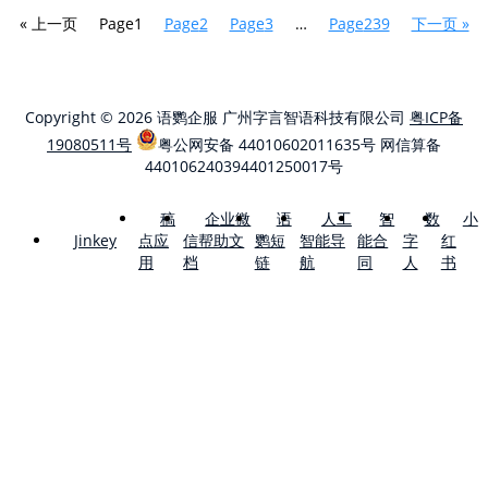
« 上一页
Page
1
Page
2
Page
3
…
Page
239
下一页 »
Copyright © 2026 语鹦企服 广州字言智语科技有限公司
粤ICP备
19080511号
粤公网安备 44010602011635号
网信算备
440106240394401250017号
稿
企业微
语
人工
智
数
小
点应
信帮助文
鹦短
智能导
能合
字
红
Jinkey
用
档
链
航
同
人
书