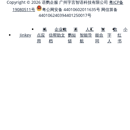
Copyright © 2026 语鹦企服 广州字言智语科技有限公司
粤ICP备
19080511号
粤公网安备 44010602011635号
网信算备
440106240394401250017号
稿
企业微
语
人工
智
数
小
点应
信帮助文
鹦短
智能导
能合
字
红
Jinkey
用
档
链
航
同
人
书