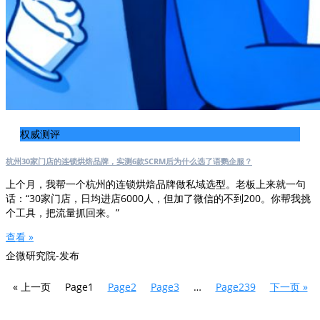
权威测评
杭州30家门店的连锁烘焙品牌，实测6款SCRM后为什么选了语鹦企服？
上个月，我帮一个杭州的连锁烘焙品牌做私域选型。老板上来就一句
话：“30家门店，日均进店6000人，但加了微信的不到200。你帮我挑
个工具，把流量抓回来。”
查看 »
企微研究院-发布
« 上一页
Page
1
Page
2
Page
3
…
Page
239
下一页 »