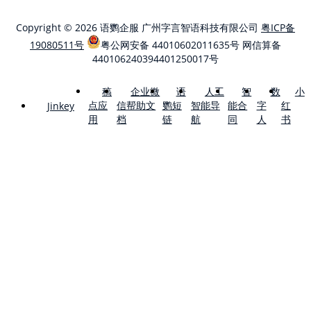
Copyright © 2026 语鹦企服 广州字言智语科技有限公司
粤ICP备
19080511号
粤公网安备 44010602011635号
网信算备
440106240394401250017号
稿
企业微
语
人工
智
数
小
点应
信帮助文
鹦短
智能导
能合
字
红
Jinkey
用
档
链
航
同
人
书