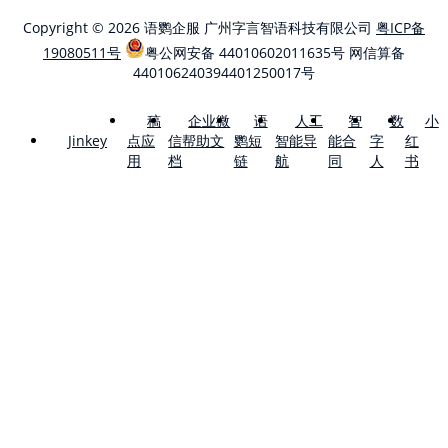
Copyright © 2026 语鹦企服 广州字言智语科技有限公司
粤ICP备
19080511号
粤公网安备 44010602011635号
网信算备
440106240394401250017号
稿
企业微
语
人工
智
数
小
点应
信帮助文
鹦短
智能导
能合
字
红
Jinkey
用
档
链
航
同
人
书