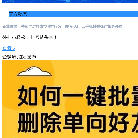
官方动态
企业微信：持续严厉打击“外挂”行为！RPA+AI、云手机模拟操作都是外挂！
外挂虽轻松，封号从头来！
查看 »
企微研究院-发布