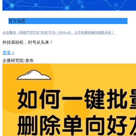
官方动态
企业微信：持续严厉打击“外挂”行为！RPA+AI、云手机模拟操作都是外挂！
外挂虽轻松，封号从头来！
查看 »
企微研究院-发布