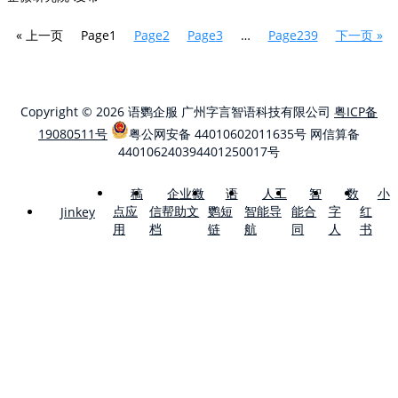
« 上一页
Page
1
Page
2
Page
3
…
Page
239
下一页 »
Copyright © 2026 语鹦企服 广州字言智语科技有限公司
粤ICP备
19080511号
粤公网安备 44010602011635号
网信算备
440106240394401250017号
稿
企业微
语
人工
智
数
小
点应
信帮助文
鹦短
智能导
能合
字
红
Jinkey
用
档
链
航
同
人
书