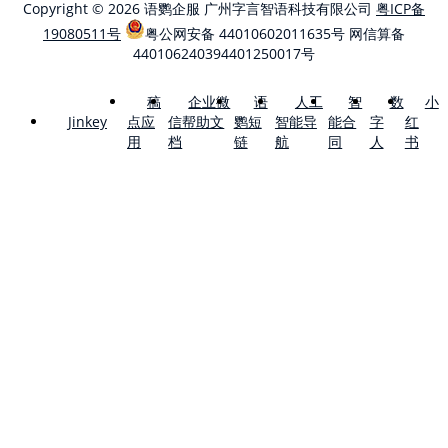
Copyright © 2026 语鹦企服 广州字言智语科技有限公司
粤ICP备
19080511号
粤公网安备 44010602011635号
网信算备
440106240394401250017号
稿
企业微
语
人工
智
数
小
点应
信帮助文
鹦短
智能导
能合
字
红
Jinkey
用
档
链
航
同
人
书