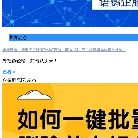
官方动态
企业微信：持续严厉打击“外挂”行为！RPA+AI、云手机模拟操作都是外挂！
外挂虽轻松，封号从头来！
查看 »
企微研究院-发布