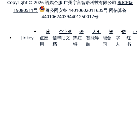
Copyright © 2026 语鹦企服 广州字言智语科技有限公司
粤ICP备
19080511号
粤公网安备 44010602011635号
网信算备
440106240394401250017号
稿
企业微
语
人工
智
数
小
点应
信帮助文
鹦短
智能导
能合
字
红
Jinkey
用
档
链
航
同
人
书