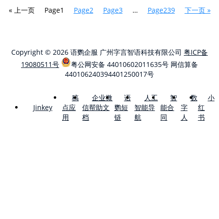
« 上一页
Page
1
Page
2
Page
3
…
Page
239
下一页 »
Copyright © 2026 语鹦企服 广州字言智语科技有限公司
粤ICP备
19080511号
粤公网安备 44010602011635号
网信算备
440106240394401250017号
稿
企业微
语
人工
智
数
小
点应
信帮助文
鹦短
智能导
能合
字
红
Jinkey
用
档
链
航
同
人
书