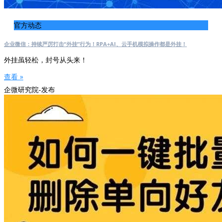
官方动态
企业微信：持续严厉打击“外挂”行为！RPA+AI、云手机模拟操作都是外挂！
外挂虽轻松，封号从头来！
查看 »
企微研究院-发布