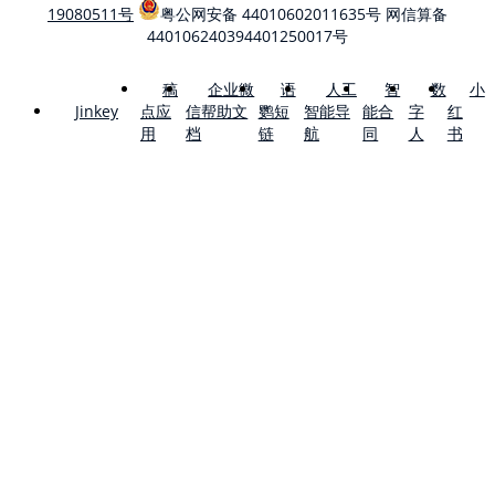
19080511号
粤公网安备 44010602011635号
网信算备
440106240394401250017号
稿
企业微
语
人工
智
数
小
点应
信帮助文
鹦短
智能导
能合
字
红
Jinkey
用
档
链
航
同
人
书