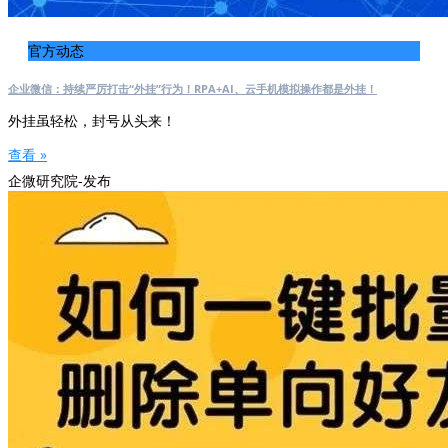
官方动态
企业微信：持续严厉打击“外挂”行为！RPA+AI、云手机模拟操作都是外挂！
外挂虽轻松，封号从头来！
查看 »
企微研究院-发布