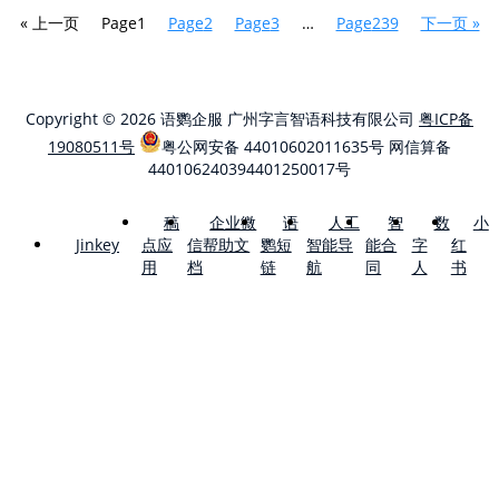
« 上一页
Page
1
Page
2
Page
3
…
Page
239
下一页 »
Copyright © 2026 语鹦企服 广州字言智语科技有限公司
粤ICP备
19080511号
粤公网安备 44010602011635号
网信算备
440106240394401250017号
稿
企业微
语
人工
智
数
小
点应
信帮助文
鹦短
智能导
能合
字
红
Jinkey
用
档
链
航
同
人
书