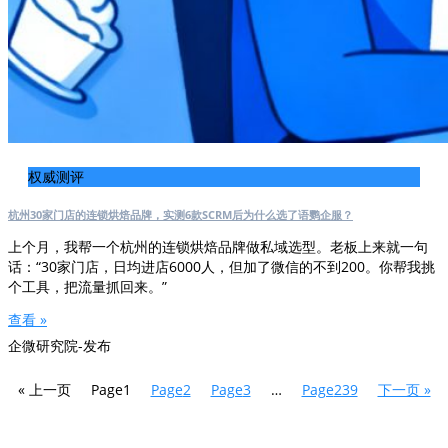
权威测评
杭州30家门店的连锁烘焙品牌，实测6款SCRM后为什么选了语鹦企服？
上个月，我帮一个杭州的连锁烘焙品牌做私域选型。老板上来就一句
话：“30家门店，日均进店6000人，但加了微信的不到200。你帮我挑
个工具，把流量抓回来。”
查看 »
企微研究院-发布
« 上一页
Page
1
Page
2
Page
3
…
Page
239
下一页 »