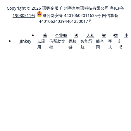
Copyright © 2026 语鹦企服 广州字言智语科技有限公司
粤ICP备
19080511号
粤公网安备 44010602011635号
网信算备
440106240394401250017号
稿
企业微
语
人工
智
数
小
点应
信帮助文
鹦短
智能导
能合
字
红
Jinkey
用
档
链
航
同
人
书