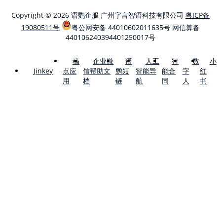
Copyright © 2026 语鹦企服 广州字言智语科技有限公司
粤ICP备
19080511号
粤公网安备 44010602011635号
网信算备
440106240394401250017号
稿
企业微
语
人工
智
数
小
点应
信帮助文
鹦短
智能导
能合
字
红
Jinkey
用
档
链
航
同
人
书