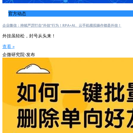
官方动态
企业微信：持续严厉打击“外挂”行为！RPA+AI、云手机模拟操作都是外挂！
外挂虽轻松，封号从头来！
查看 »
企微研究院-发布