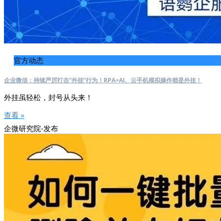
官方动态
企业微信：持续严厉打击“外挂”行为！RPA+AI、云手机模拟操作都是外挂！
外挂虽轻松，封号从头来！
查看 »
企微研究院-发布