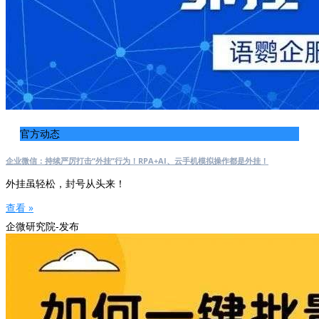
官方动态
企业微信：持续严厉打击“外挂”行为！RPA+AI、云手机模拟操作都是外挂！
外挂虽轻松，封号从头来！
查看 »
企微研究院-发布