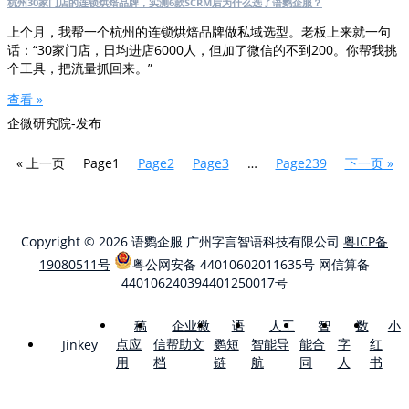
杭州30家门店的连锁烘焙品牌，实测6款SCRM后为什么选了语鹦企服？
上个月，我帮一个杭州的连锁烘焙品牌做私域选型。老板上来就一句
话：“30家门店，日均进店6000人，但加了微信的不到200。你帮我挑
个工具，把流量抓回来。”
查看 »
企微研究院-发布
« 上一页
Page
1
Page
2
Page
3
…
Page
239
下一页 »
Copyright © 2026 语鹦企服 广州字言智语科技有限公司
粤ICP备
19080511号
粤公网安备 44010602011635号
网信算备
440106240394401250017号
稿
企业微
语
人工
智
数
小
点应
信帮助文
鹦短
智能导
能合
字
红
Jinkey
用
档
链
航
同
人
书