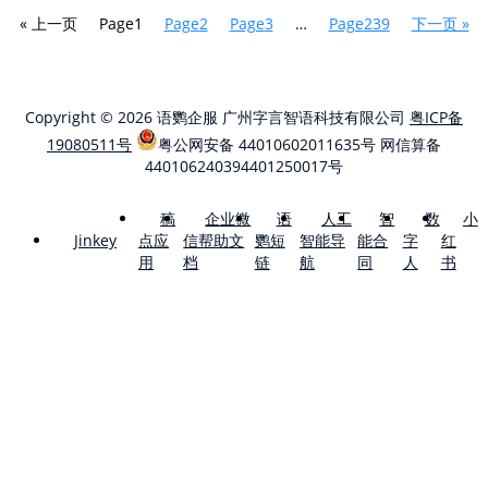
« 上一页
Page
1
Page
2
Page
3
…
Page
239
下一页 »
Copyright © 2026 语鹦企服 广州字言智语科技有限公司
粤ICP备
19080511号
粤公网安备 44010602011635号
网信算备
440106240394401250017号
稿
企业微
语
人工
智
数
小
点应
信帮助文
鹦短
智能导
能合
字
红
Jinkey
用
档
链
航
同
人
书