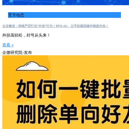
官方动态
企业微信：持续严厉打击“外挂”行为！RPA+AI、云手机模拟操作都是外挂！
外挂虽轻松，封号从头来！
查看 »
企微研究院-发布