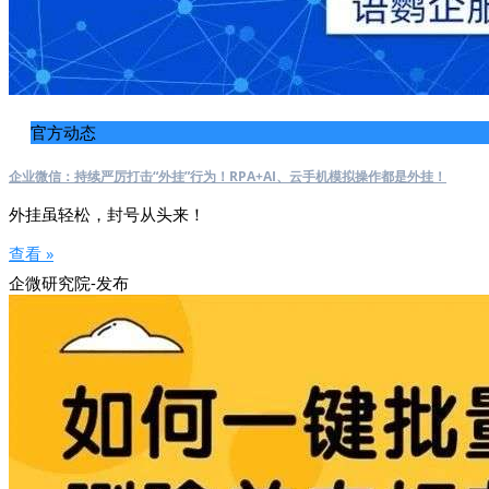
官方动态
企业微信：持续严厉打击“外挂”行为！RPA+AI、云手机模拟操作都是外挂！
外挂虽轻松，封号从头来！
查看 »
企微研究院-发布