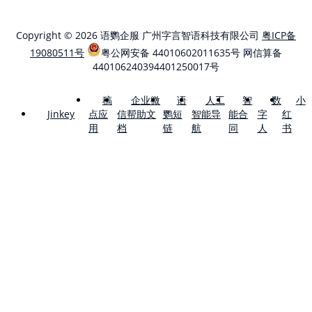
Copyright © 2026 语鹦企服 广州字言智语科技有限公司
粤ICP备
19080511号
粤公网安备 44010602011635号
网信算备
440106240394401250017号
稿
企业微
语
人工
智
数
小
点应
信帮助文
鹦短
智能导
能合
字
红
Jinkey
用
档
链
航
同
人
书