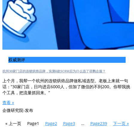
权威测评
杭州30家门店的连锁烘焙品牌，实测6款SCRM后为什么选了语鹦企服？
上个月，我帮一个杭州的连锁烘焙品牌做私域选型。老板上来就一句
话：“30家门店，日均进店6000人，但加了微信的不到200。你帮我挑
个工具，把流量抓回来。”
查看 »
企微研究院-发布
« 上一页
Page
1
Page
2
Page
3
…
Page
239
下一页 »