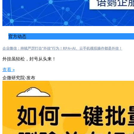
官方动态
企业微信：持续严厉打击“外挂”行为！RPA+AI、云手机模拟操作都是外挂！
外挂虽轻松，封号从头来！
查看 »
企微研究院-发布