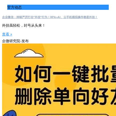
官方动态
企业微信：持续严厉打击“外挂”行为！RPA+AI、云手机模拟操作都是外挂！
外挂虽轻松，封号从头来！
查看 »
企微研究院-发布