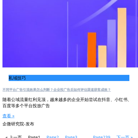
私域技巧
不同平台广告引流效果怎么判断？企业投广告后如何评估渠道获客成效？
随着公域流量红利见顶，越来越多的企业开始尝试在抖音、小红书、
百度等多个平台投放广告
查看 »
企微研究院-发布
« 上一页
Page
1
Page
2
Page
3
…
Page
239
下一页 »