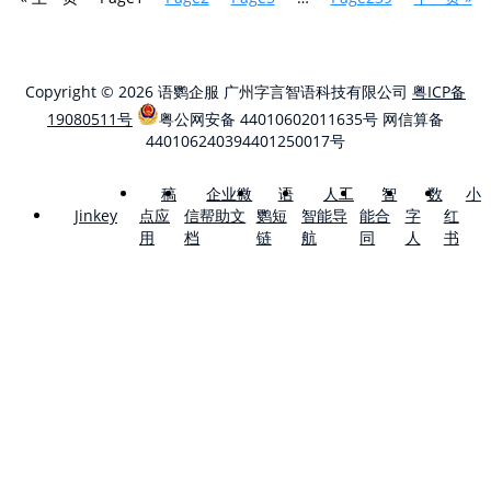
Copyright © 2026 语鹦企服 广州字言智语科技有限公司
粤ICP备
19080511号
粤公网安备 44010602011635号
网信算备
440106240394401250017号
稿
企业微
语
人工
智
数
小
点应
信帮助文
鹦短
智能导
能合
字
红
Jinkey
用
档
链
航
同
人
书