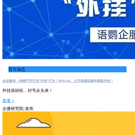
官方动态
企业微信：持续严厉打击“外挂”行为！RPA+AI、云手机模拟操作都是外挂！
外挂虽轻松，封号从头来！
查看 »
企微研究院-发布