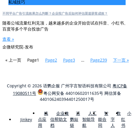
私域技巧
不同平台广告引流效果怎么判断？企业投广告后如何评估渠道获客成效？
随着公域流量红利见顶，越来越多的企业开始尝试在抖音、小红书、
百度等多个平台投放广告
查看 »
企微研究院-发布
« 上一页
Page
1
Page
2
Page
3
…
Page
239
下一页 »
Copyright © 2026 语鹦企服 广州字言智语科技有限公司
粤ICP备
19080511号
粤公网安备 44010602011635号
网信算备
440106240394401250017号
稿
企业微
语
人工
智
数
小
点应
信帮助文
鹦短
智能导
能合
字
红
Jinkey
用
档
链
航
同
人
书