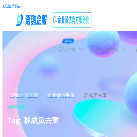
跳至内容
新产品
产品与功能
代运营与定制
语鹦企服官网
企业微信手册
群成员去重
企微研究院
Tag: 群成员去重