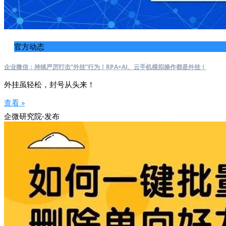
官方动态
企业微信：持续严厉打击“外挂”行为！RPA+AI、云手机模拟操作都是外挂！
外挂虽轻松，封号从头来！
查看 »
企微研究院-发布