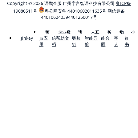
Copyright © 2026 语鹦企服 广州字言智语科技有限公司
粤ICP备
19080511号
粤公网安备 44010602011635号
网信算备
440106240394401250017号
稿
企业微
语
人工
智
数
小
点应
信帮助文
鹦短
智能导
能合
字
红
Jinkey
用
档
链
航
同
人
书