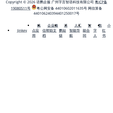
Copyright © 2026 语鹦企服 广州字言智语科技有限公司
粤ICP备
19080511号
粤公网安备 44010602011635号
网信算备
440106240394401250017号
稿
企业微
语
人工
智
数
小
点应
信帮助文
鹦短
智能导
能合
字
红
Jinkey
用
档
链
航
同
人
书