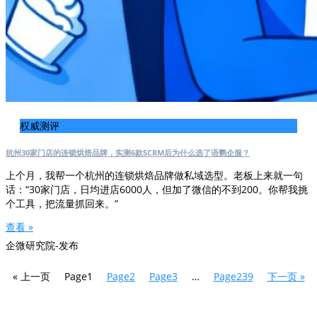
权威测评
杭州30家门店的连锁烘焙品牌，实测6款SCRM后为什么选了语鹦企服？
上个月，我帮一个杭州的连锁烘焙品牌做私域选型。老板上来就一句
话：“30家门店，日均进店6000人，但加了微信的不到200。你帮我挑
个工具，把流量抓回来。”
查看 »
企微研究院-发布
« 上一页
Page
1
Page
2
Page
3
…
Page
239
下一页 »