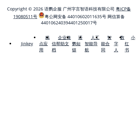
Copyright © 2026 语鹦企服 广州字言智语科技有限公司
粤ICP备
19080511号
粤公网安备 44010602011635号
网信算备
440106240394401250017号
稿
企业微
语
人工
智
数
小
点应
信帮助文
鹦短
智能导
能合
字
红
Jinkey
用
档
链
航
同
人
书