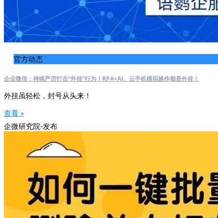
官方动态
企业微信：持续严厉打击“外挂”行为！RPA+AI、云手机模拟操作都是外挂！
外挂虽轻松，封号从头来！
查看 »
企微研究院-发布