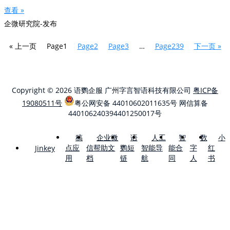
查看 »
企微研究院-发布
« 上一页
Page
1
Page
2
Page
3
…
Page
239
下一页 »
Copyright © 2026 语鹦企服 广州字言智语科技有限公司
粤ICP备
19080511号
粤公网安备 44010602011635号
网信算备
440106240394401250017号
稿
企业微
语
人工
智
数
小
点应
信帮助文
鹦短
智能导
能合
字
红
Jinkey
用
档
链
航
同
人
书