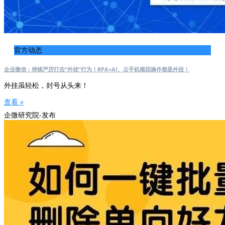
官方动态
企业微信：持续严厉打击“外挂”行为！RPA+AI、云手机模拟操作都是外挂！
外挂虽轻松，封号从头来！
查看 »
企微研究院-发布