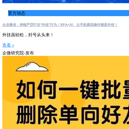
官方动态
企业微信：持续严厉打击“外挂”行为！RPA+AI、云手机模拟操作都是外挂！
外挂虽轻松，封号从头来！
查看 »
企微研究院-发布