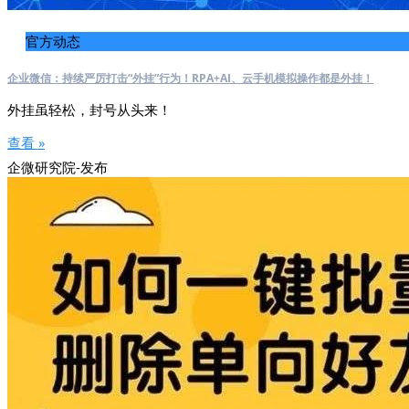
官方动态
企业微信：持续严厉打击“外挂”行为！RPA+AI、云手机模拟操作都是外挂！
外挂虽轻松，封号从头来！
查看 »
企微研究院-发布