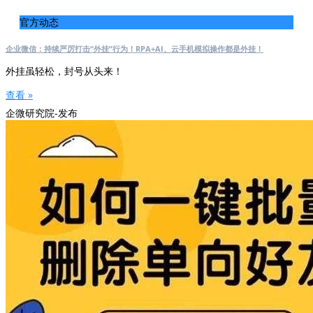
官方动态
企业微信：持续严厉打击“外挂”行为！RPA+AI、云手机模拟操作都是外挂！
外挂虽轻松，封号从头来！
查看 »
企微研究院-发布