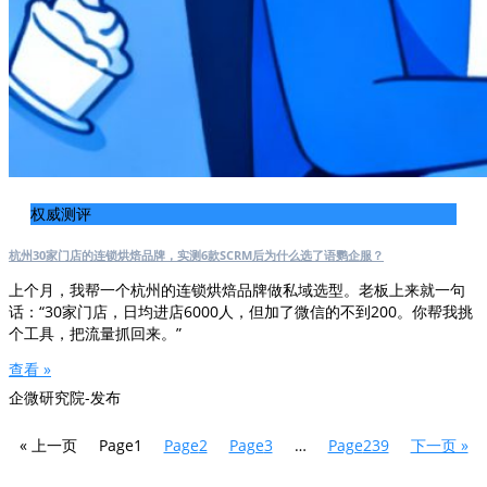
权威测评
杭州30家门店的连锁烘焙品牌，实测6款SCRM后为什么选了语鹦企服？
上个月，我帮一个杭州的连锁烘焙品牌做私域选型。老板上来就一句
话：“30家门店，日均进店6000人，但加了微信的不到200。你帮我挑
个工具，把流量抓回来。”
查看 »
企微研究院-发布
« 上一页
Page
1
Page
2
Page
3
…
Page
239
下一页 »