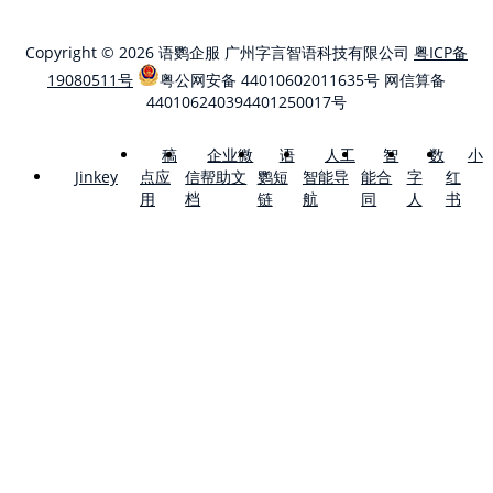
Copyright © 2026 语鹦企服 广州字言智语科技有限公司
粤ICP备
19080511号
粤公网安备 44010602011635号
网信算备
440106240394401250017号
稿
企业微
语
人工
智
数
小
点应
信帮助文
鹦短
智能导
能合
字
红
Jinkey
用
档
链
航
同
人
书