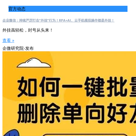
官方动态
企业微信：持续严厉打击“外挂”行为！RPA+AI、云手机模拟操作都是外挂！
外挂虽轻松，封号从头来！
查看 »
企微研究院-发布