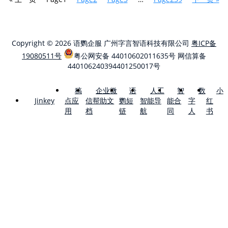
Copyright © 2026 语鹦企服 广州字言智语科技有限公司
粤ICP备
19080511号
粤公网安备 44010602011635号
网信算备
440106240394401250017号
稿
企业微
语
人工
智
数
小
点应
信帮助文
鹦短
智能导
能合
字
红
Jinkey
用
档
链
航
同
人
书