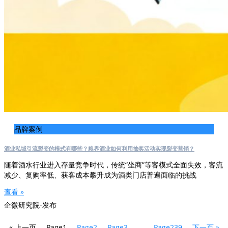
品牌案例
酒业私域引流裂变的模式有哪些？粮界酒业如何利用抽奖活动实现裂变营销？
随着酒水行业进入存量竞争时代，传统“坐商”等客模式全面失效，客流
减少、复购率低、获客成本攀升成为酒类门店普遍面临的挑战
查看 »
企微研究院-发布
« 上一页
Page
1
Page
2
Page
3
…
Page
239
下一页 »