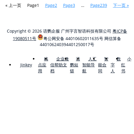
« 上一页
Page
1
Page
2
Page
3
…
Page
239
下一页 »
Copyright © 2026 语鹦企服 广州字言智语科技有限公司
粤ICP备
19080511号
粤公网安备 44010602011635号
网信算备
440106240394401250017号
稿
企业微
语
人工
智
数
小
点应
信帮助文
鹦短
智能导
能合
字
红
Jinkey
用
档
链
航
同
人
书