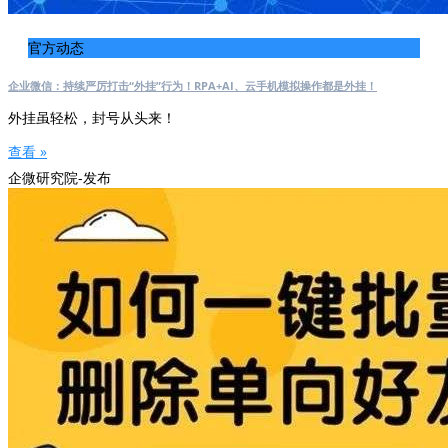
官方动态
企业微信：持续严厉打击“外挂”行为！RPA+AI、云手机模拟操作都是外挂！
外挂虽轻松，封号从头来！
查看 »
企微研究院-发布