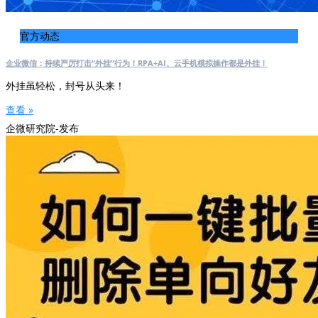
官方动态
企业微信：持续严厉打击“外挂”行为！RPA+AI、云手机模拟操作都是外挂！
外挂虽轻松，封号从头来！
查看 »
企微研究院-发布