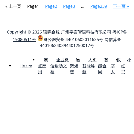
« 上一页
Page
1
Page
2
Page
3
…
Page
239
下一页 »
Copyright © 2026 语鹦企服 广州字言智语科技有限公司
粤ICP备
19080511号
粤公网安备 44010602011635号
网信算备
440106240394401250017号
稿
企业微
语
人工
智
数
小
点应
信帮助文
鹦短
智能导
能合
字
红
Jinkey
用
档
链
航
同
人
书