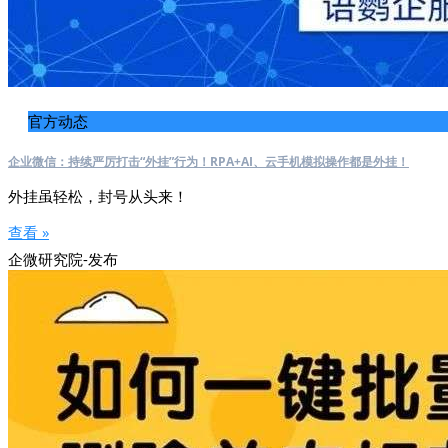
官方动态
企业微信：持续严厉打击“外挂”行为！RPA+AI、云手机模拟操作都是外挂！
外挂虽轻松，封号从头来！
查看 »
企微研究院-发布