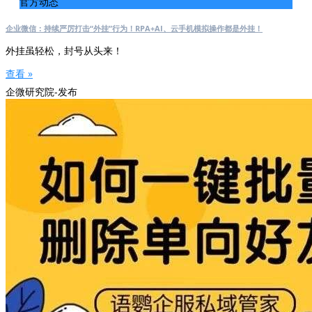
官方动态
企业微信：持续严厉打击“外挂”行为！RPA+AI、云手机模拟操作都是外挂！
外挂虽轻松，封号从头来！
查看 »
企微研究院-发布