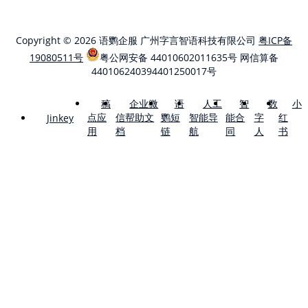
Copyright © 2026 语鹦企服 广州字言智语科技有限公司
粤ICP备
19080511号
粤公网安备 44010602011635号
网信算备
440106240394401250017号
稿
企业微
语
人工
智
数
小
点应
信帮助文
鹦短
智能导
能合
字
红
Jinkey
用
档
链
航
同
人
书